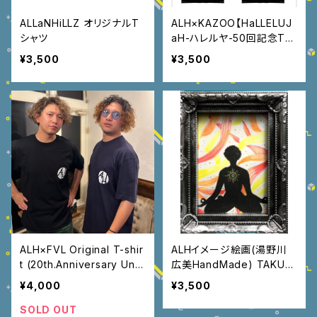
ALLaNHiLLZ オリジナルT
ALH×KAZOO【HaLLELUJ
シャツ
aH-ハレルヤ-50回記念T-s
hirt】
¥3,500
¥3,500
ALH×FVL Original T-shir
ALHイメージ絵画(湯野川
t (20th.Anniversary UnB
広美HandMade) TAKUMI
reakable TRACKS ※seri
Energie
¥4,000
¥3,500
al number付(01~21))
SOLD OUT