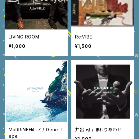
LIVING ROOM
Re:VIBE
¥1,000
¥1,500
MaRRiNEHiLLZ / Deniz T
井出 司 / まわりあわせ
epe
¥1,000