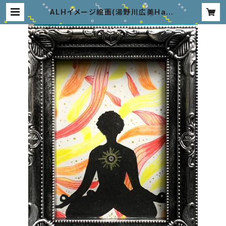
ALHイメージ絵画(湯野川広美Hand
Made) TAKUMI Energie | ALLa
NHiLLZ Web Shop