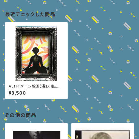
最近チェックした商品
ALHイメージ絵画(湯野川広美
HandMade) TAKUMI Energi
¥3,500
e
その他の商品