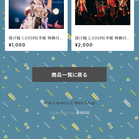
投げ銭 1,000円(手紙 特典付
投げ銭 2,000円(手紙 特典付
き)
き)
¥1,000
¥2,000
商品一覧に戻る
© ALLaNHiLLZ Web Shop
Powered by