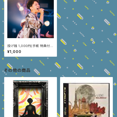
投げ銭 1,000円(手紙 特典付
き)
¥1,000
その他の商品