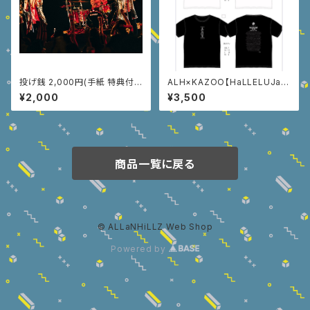
投げ銭 2,000円(手紙 特典付
ALH×KAZOO【HaLLELUJaH
き)
-ハレルヤ-50回記念T-shirt】
¥2,000
¥3,500
商品一覧に戻る
© ALLaNHiLLZ Web Shop
Powered by