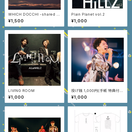
WHICH DOCCHI -shared s
Plain Planet vol.2
ongs-
¥1,500
¥1,000
LIVING ROOM
投げ銭 1,000円(手紙 特典付
き)
¥1,000
¥1,000