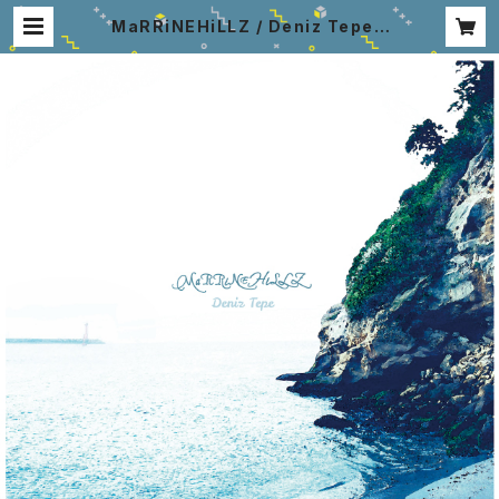
MaRRiNEHiLLZ / Deniz Tepe |
ALLaNHiLLZ Web Shop