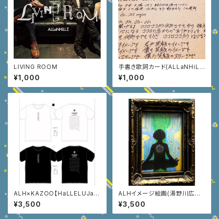
LIVING ROOM
手書き歌詞カード(ALLaNHiLL
Z楽曲内)
¥1,000
¥1,000
ALH×KAZOO【HaLLELUJaH
ALHイメージ絵画(湯野川広美
-ハレルヤ-50回記念T-shirt】
HandMade) TADASHI Ener
¥3,500
¥3,500
gie