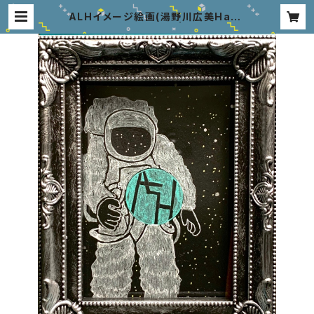
ALHイメージ絵画(湯野川広美Hand
Made) 宇宙飛行士② | ALLaNHiL
LZ Web Shop