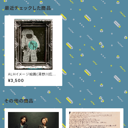
最近チェックした商品
ALHイメージ絵画(湯野川広美
HandMade) 宇宙飛行士②
¥3,500
その他の商品