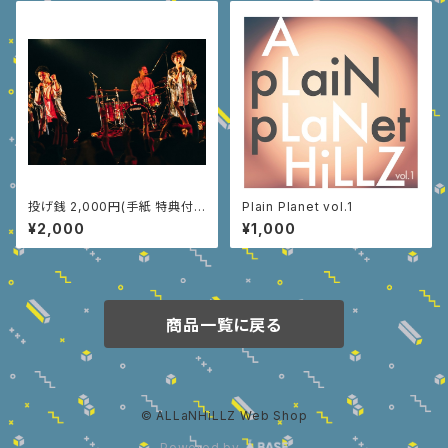
投げ銭 2,000円(手紙 特典付
Plain Planet vol.1
き)
¥2,000
¥1,000
商品一覧に戻る
© ALLaNHiLLZ Web Shop
Powered by